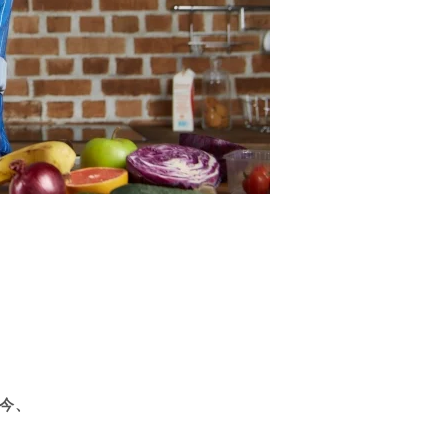
は今、
。