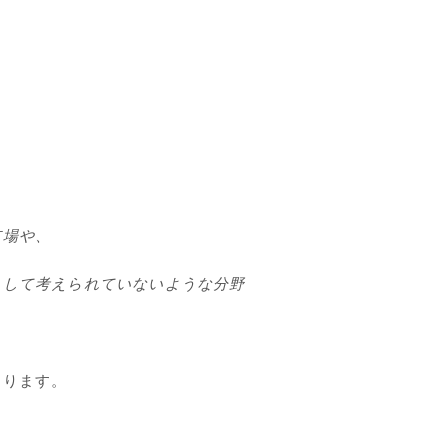
市場や、
として考えられていないような分野
あります。