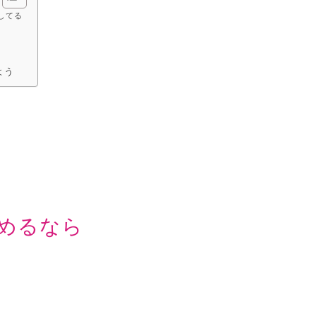
してる
よう
めるなら