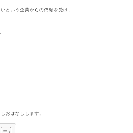
しいという企業からの依頼を受け、
。
、
少しおはなしします。