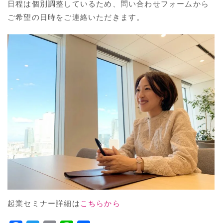
日程は個別調整しているため、問い合わせフォームから
ご希望の日時をご連絡いただきます。
起業セミナー詳細は
こちらから