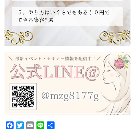
Facebook
Twitter
Email
Line
共
有