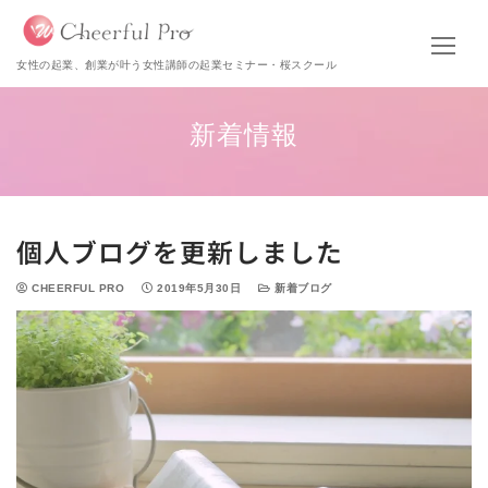
女性の起業、創業が叶う女性講師の起業セミナー・桜スクール
新着情報
個人ブログを更新しました
CHEERFUL PRO
2019年5月30日
新着ブログ