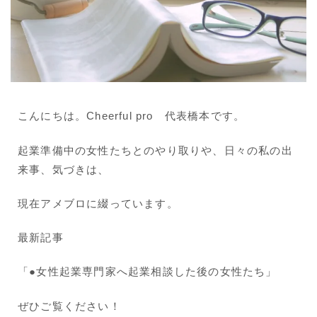
こんにちは。Cheerful pro 代表橋本です。
起業準備中の女性たちとのやり取りや、日々の私の出
来事、気づきは、
現在アメブロに綴っています。
最新記事
「●女性起業専門家へ起業相談した後の女性たち」
ぜひご覧ください！