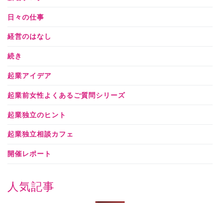
日々の仕事
経営のはなし
続き
起業アイデア
起業前女性よくあるご質問シリーズ
起業独立のヒント
起業独立相談カフェ
開催レポート
人気記事