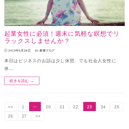
起業女性に必須！週末に気軽な瞑想でリ
ラックスしませんか？
2019年6月28日
新着ブログ
本日はビジネスのお話は少し休憩。でも社会人女性に
休…
続きを読む →
…
23
<<
1
20
21
22
24
25
26
27
>>