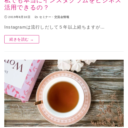
私でも本当にインスタグラムをビジネス
活用できるの？
2019年8月10日
セミナー・交流会情報
Instagramは流行しだして５年以上経ちますが…
続きを読む →