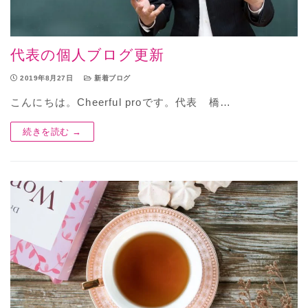
代表の個人ブログ更新
2019年8月27日
新着ブログ
こんにちは。Cheerful proです。代表 橋…
続きを読む →