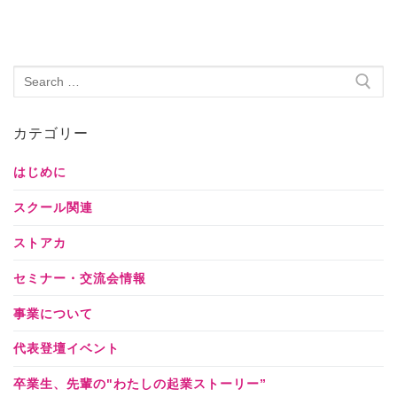
カテゴリー
はじめに
スクール関連
ストアカ
セミナー・交流会情報
事業について
代表登壇イベント
卒業生、先輩の"わたしの起業ストーリー”