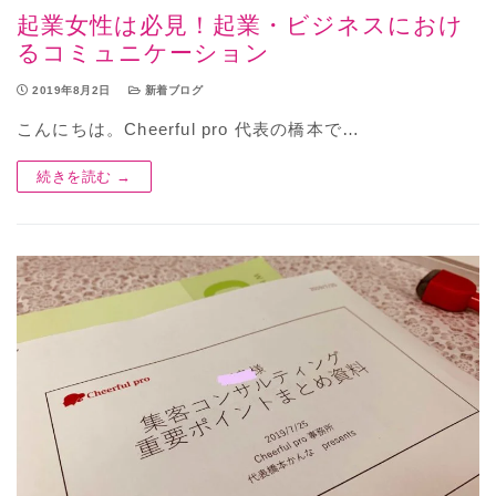
起業女性は必見！起業・ビジネスにおけ
るコミュニケーション
2019年8月2日
新着ブログ
こんにちは。Cheerful pro 代表の橋本で…
続きを読む →