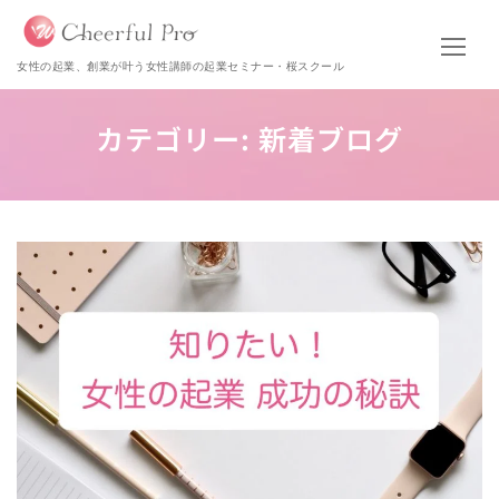
女性の起業、創業が叶う女性講師の起業セミナー・桜スクール
カテゴリー:
新着ブログ