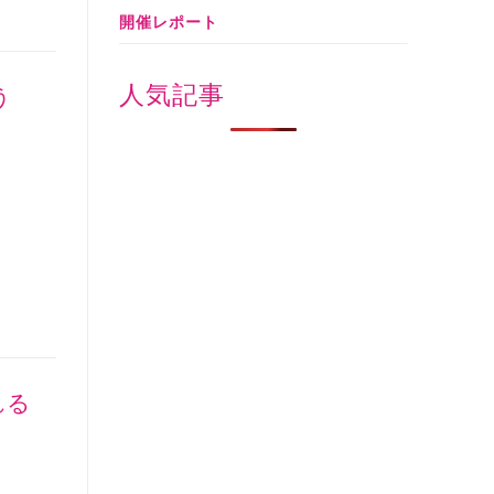
開催レポート
人気記事
う
れる