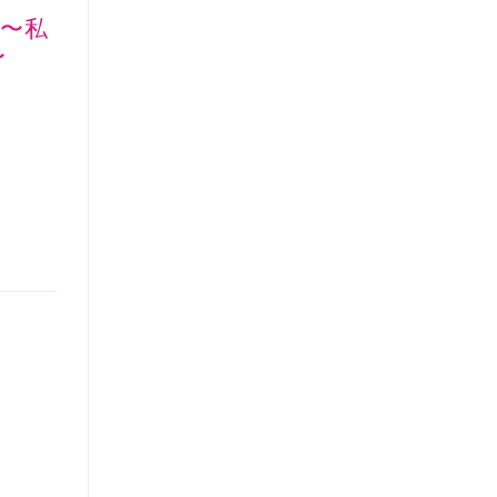
話〜私
〜