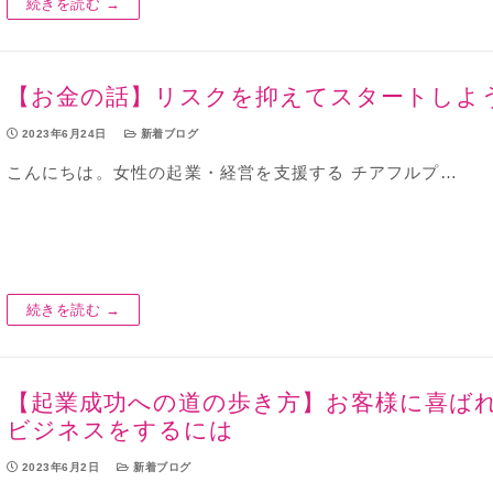
続きを読む →
【お金の話】リスクを抑えてスタートしよ
2023年6月24日
新着ブログ
こんにちは。女性の起業・経営を支援する チアフルプ…
続きを読む →
【起業成功への道の歩き方】お客様に喜ば
ビジネスをするには
2023年6月2日
新着ブログ