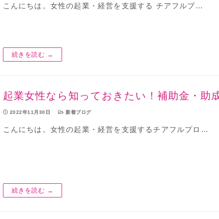
こんにちは。女性の起業・経営を支援する チアフルプ…
続きを読む →
起業女性なら知っておきたい！補助金・助
2022年11月30日
新着ブログ
こんにちは。女性の起業・経営を支援するチアフルプロ…
続きを読む →